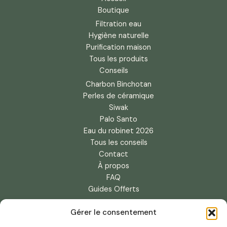
Boutique
Filtration eau
Hygiène naturelle
Purification maison
Tous les produits
Conseils
Charbon Binchotan
Perles de céramique
Siwak
Palo Santo
Eau du robinet 2026
Tous les conseils
Contact
À propos
FAQ
Guides Offerts
Guide Charbon Binchotan
Gérer le consentement
Guide Perles Céramique