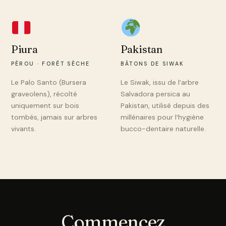
Piura
Pakistan
PÉROU · FORÊT SÈCHE
BÂTONS DE SIWAK
Le Palo Santo (Bursera
Le Siwak, issu de l’arbre
graveolens), récolté
Salvadora persica au
uniquement sur bois
Pakistan, utilisé depuis des
tombés, jamais sur arbres
millénaires pour l’hygiène
vivants.
bucco-dentaire naturelle.
Commencez