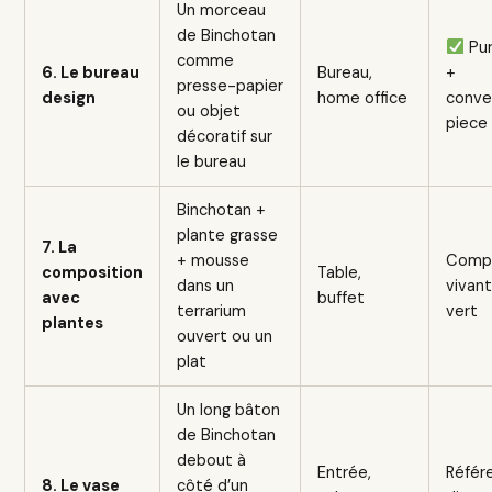
Un morceau
de Binchotan
Puri
comme
6. Le bureau
Bureau,
+
presse-papier
design
home office
conve
ou objet
piece
décoratif sur
le bureau
Binchotan +
plante grasse
7. La
+ mousse
Compo
composition
Table,
dans un
vivant
avec
buffet
terrarium
vert
plantes
ouvert ou un
plat
Un long bâton
de Binchotan
debout à
Entrée,
Référ
8. Le vase
côté d’un