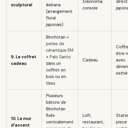
tokonoma,
direct
sculptural
ikebana
console
japona
(arrangement
floral
japonais)
Binchotan +
perles de
Coffr
céramique EM
être n
9. Le coffret
+
Palo Santo
Cadeau
avec
cadeau
dans un
dimen
coffret en
esthé
bois ou en
tissu
Plusieurs
bâtons de
Binchotan
fixés
Loft,
Stat
10. Le mur
verticalement
restaurant,
piece
d’accent