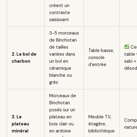
créent un
contraste
saisissant
3-5 morceaux
de Binchotan
de tailles
Cen
Table basse,
2. Le bol de
variées dans
table
console
charbon
un bol en
sabi +
d’entrée
céramique
désod
blanche ou
grès
Morceaux de
Binchotan
posés sur un
3. Le
plateau en
Meuble TV,
Compo
plateau
bois clair ou
étagère,
nature
minéral
en ardoise
bibliothèque