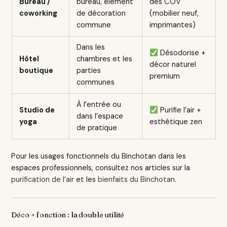
Bureau /
bureau, élément
des COV
coworking
de décoration
(mobilier neuf,
commune
imprimantes)
Dans les
Désodorise +
Hôtel
chambres et les
décor naturel
boutique
parties
premium
communes
À l’entrée ou
Studio de
Purifie l’air +
dans l’espace
yoga
esthétique zen
de pratique
Pour les usages fonctionnels du Binchotan dans les
espaces professionnels, consultez nos articles sur la
purification de l’air
et les
bienfaits du Binchotan
.
Déco + fonction : la double utilité