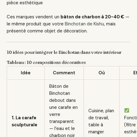
pièce esthétique
Ces marques vendent un
bâton de charbon à 20-40 €
—
le même produit que votre
Binchotan de Kishu
, mais
présenté comme objet de décoration.
10 idées pour intégrer le Binchotan dans votre intérieur
Tableau : 10 compositions décoratives
Idée
Comment
Où
E
Bâton de
Binchotan
debout dans
une carafe en
Cuisine, plan
verre
1. La carafe
de travail,
Fonct
transparent
sculpturale
table à
(filtre
— l’eau et le
manger
esthé
charbon noir