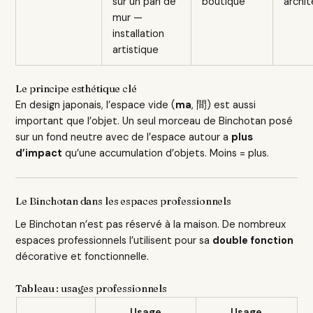
sur un pan de
boutique
archit
mur —
installation
artistique
Le principe esthétique clé
En design japonais, l’espace vide (
ma
, 間) est aussi
important que l’objet. Un seul morceau de Binchotan posé
sur un fond neutre avec de l’espace autour a
plus
d’impact
qu’une accumulation d’objets. Moins = plus.
Le Binchotan dans les espaces professionnels
Le Binchotan n’est pas réservé à la maison. De nombreux
espaces professionnels l’utilisent pour sa
double fonction
décorative et fonctionnelle.
Tableau : usages professionnels
Usage
Usage