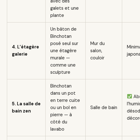
avec des
galets et une
plante
Un bâton de
Binchotan
posé seul sur
Mur du
4. L’étagère
Minim
une étagère
salon,
galerie
japona
murale —
couloir
comme une
sculpture
Binchotan
dans un pot
Ab
en terre cuite
5. La salle de
l’humi
ou un bol en
Salle de bain
bain zen
désod
pierre — à
décor
côté du
lavabo