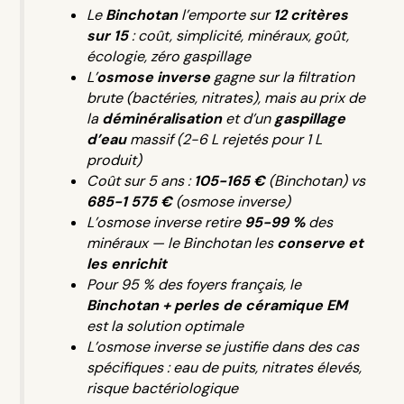
Le
Binchotan
l’emporte sur
12 critères
sur 15
: coût, simplicité, minéraux, goût,
écologie, zéro gaspillage
L’
osmose inverse
gagne sur la filtration
brute (bactéries, nitrates), mais au prix de
la
déminéralisation
et d’un
gaspillage
d’eau
massif (2-6 L rejetés pour 1 L
produit)
Coût sur 5 ans :
105-165 €
(Binchotan) vs
685-1 575 €
(osmose inverse)
L’osmose inverse retire
95-99 %
des
minéraux — le Binchotan les
conserve et
les enrichit
Pour 95 % des foyers français, le
Binchotan + perles de céramique EM
est la solution optimale
L’osmose inverse se justifie dans des cas
spécifiques : eau de puits, nitrates élevés,
risque bactériologique