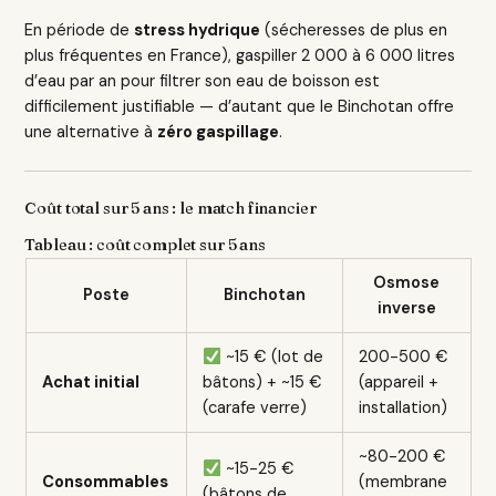
En période de
stress hydrique
(sécheresses de plus en
plus fréquentes en France), gaspiller 2 000 à 6 000 litres
d’eau par an pour filtrer son eau de boisson est
difficilement justifiable — d’autant que le Binchotan offre
une alternative à
zéro gaspillage
.
Coût total sur 5 ans : le match financier
Tableau : coût complet sur 5 ans
Osmose
Poste
Binchotan
inverse
~15 € (lot de
200-500 €
Achat initial
bâtons) + ~15 €
(appareil +
(carafe verre)
installation)
~80-200 €
~15-25 €
Consommables
(membrane
(bâtons de