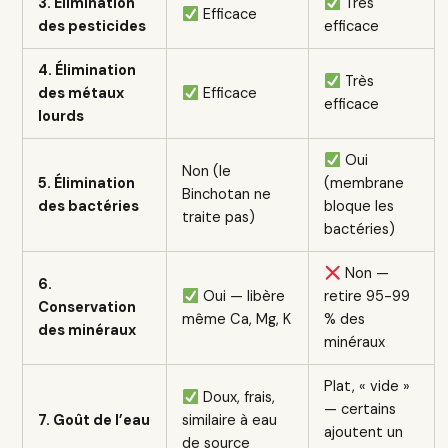
3. Élimination
Très
Efficace
des pesticides
efficace
4. Élimination
Très
des métaux
Efficace
efficace
lourds
Oui
Non (le
5. Élimination
(membrane
Binchotan ne
des bactéries
bloque les
traite pas)
bactéries)
Non —
6.
Oui — libère
retire 95-99
Conservation
même Ca, Mg, K
% des
des minéraux
minéraux
Plat, « vide »
Doux, frais,
— certains
7. Goût de l’eau
similaire à eau
ajoutent un
de source