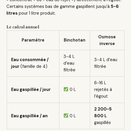
Certains systèmes bas de gamme gaspillent jusqu’à
5-6
litres
pour 1 litre produit.
Le calcul annuel
Osmose
Paramètre
Binchotan
inverse
3-4 L
Eau consommée /
3-4 L d’eau
d’eau
jour
(famille de 4)
filtrée
filtrée
6-16 L
Eau gaspillée / jour
0 L
rejetés à
l’égout
2 200-5
Eau gaspillée / an
0 L
800 L
gaspillés