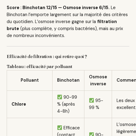
Score : Binchotan 12/15 — Osmose inverse 6/15.
Le
Binchotan l’emporte largement sur la majorité des critères
du quotidien. L’osmose inverse gagne sur la
filtration
brute
(plus complète, y compris bactéries), mais au prix
de nombreux inconvénients.
Efficacité de filtration : qui retire quoi ?
Tableau : efficacité par polluant
Osmose
Polluant
Binchotan
Commen
inverse
90-99
95-
Les deux
Chlore
% (après
99 %
excellent
4-8h)
L’osmose
Efficace
légèrem
(contact
90-