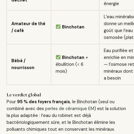
déchet
énergie
L’eau minérali
Amateur de thé
donne un meill
Binchotan
/ café
goût que l’eau
osmosée (plat
Eau purifiée et
Binchotan
+
enrichie en mi
Bébé /
ébullition (< 6
— l’osmose ret
nourrisson
mois)
minéraux dont
a besoin
Le verdict global
Pour
95 % des foyers français
, le Binchotan (seul ou
combiné avec des
perles de céramique EM
) est la solution
la plus adaptée : l’eau du robinet est déjà
bactériologiquement sûre, et le Binchotan élimine les
polluants chimiques tout en conservant les minéraux.