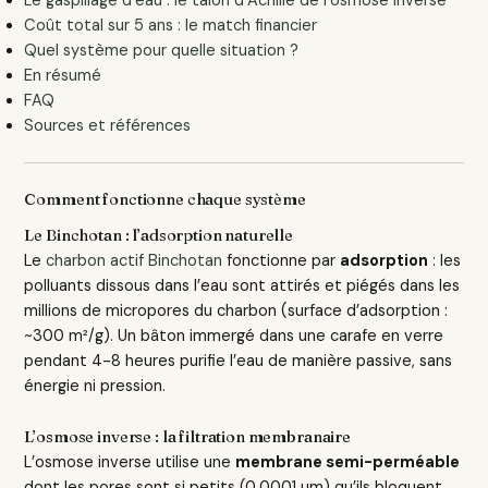
Le gaspillage d’eau : le talon d’Achille de l’osmose inverse
Coût total sur 5 ans : le match financier
Quel système pour quelle situation ?
En résumé
FAQ
Sources et références
Comment fonctionne chaque système
Le Binchotan : l’adsorption naturelle
Le
charbon actif Binchotan
fonctionne par
adsorption
: les
polluants dissous dans l’eau sont attirés et piégés dans les
millions de micropores du charbon (surface d’adsorption :
~300 m²/g). Un bâton immergé dans une carafe en verre
pendant 4-8 heures purifie l’eau de manière passive, sans
énergie ni pression.
L’osmose inverse : la filtration membranaire
L’osmose inverse utilise une
membrane semi-perméable
dont les pores sont si petits (0,0001 µm) qu’ils bloquent