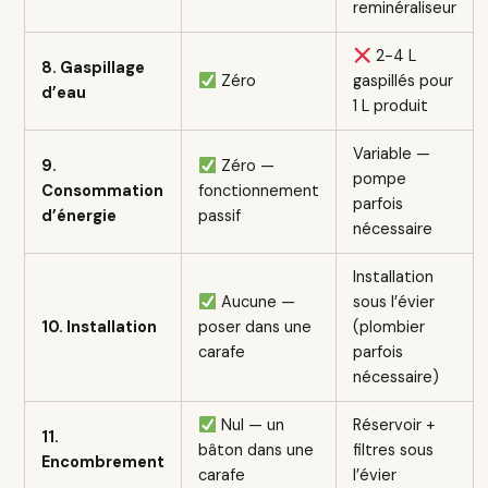
reminéraliseur
2-4 L
8. Gaspillage
Zéro
gaspillés pour
d’eau
1 L produit
Variable —
9.
Zéro —
pompe
Consommation
fonctionnement
parfois
d’énergie
passif
nécessaire
Installation
Aucune —
sous l’évier
10. Installation
poser dans une
(plombier
carafe
parfois
nécessaire)
Nul — un
Réservoir +
11.
bâton dans une
filtres sous
Encombrement
carafe
l’évier