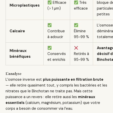
Efficace
Très
bloque d
Microplastiques
(> 1 µm)
efficace
particule
petites
L’osmos
Calcaire
Contribue
Élimine
déminéra
à adoucir
95-99 %
totalem
Avantag
Minéraux
Conservés
Retirés à
décisif 
bénéfiques
et enrichis
95-99 %
Binchot
L’analyse
L’osmose inverse est
plus puissante en filtration brute
— elle retire quasiment tout, y compris les bactéries et les
nitrates que le Binchotan ne traite pas. Mais cette
puissance a un revers : elle retire aussi les
minéraux
essentiels
(calcium, magnésium, potassium) que votre
corps a besoin de consommer via l’eau.