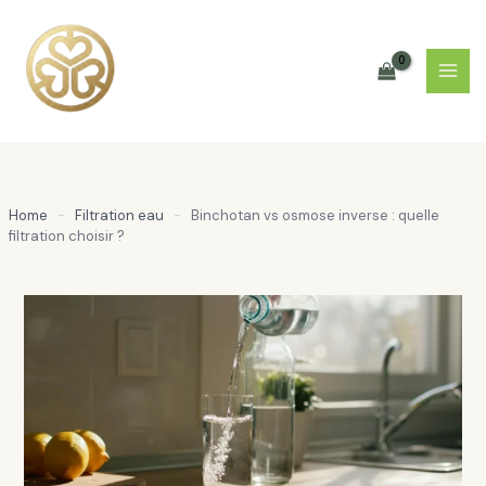
Aller
au
contenu
Home
-
Filtration eau
-
Binchotan vs osmose inverse : quelle
filtration choisir ?