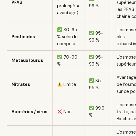
PFAS
supérieur
prolongé =
99 %
les PFAS 
avantage)
chaîne c
80-95
L’osmose
95-
Pesticides
% selon le
plus
99 %
composé
exhausti
70-90
95-
L’osmose
Métaux lourds
%
99 %
supérieu
Avantage
85-
Nitrates
Limité
de l’osm
95 %
sur ce po
L’osmos
99,9
Bactéries / virus
Non
traite, pa
%
Binchota
L’osmos