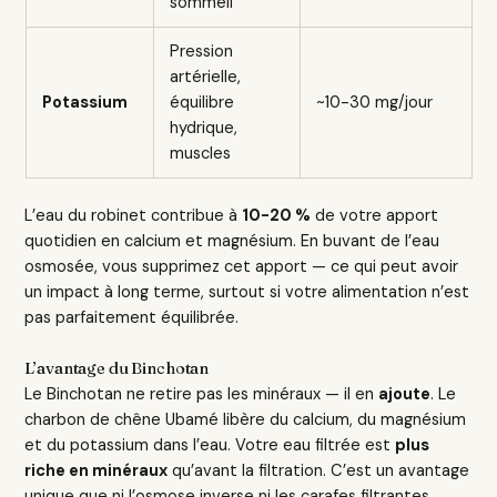
sommeil
Pression
artérielle,
Potassium
équilibre
~10-30 mg/jour
hydrique,
muscles
L’eau du robinet contribue à
10-20 %
de votre apport
quotidien en calcium et magnésium. En buvant de l’eau
osmosée, vous supprimez cet apport — ce qui peut avoir
un impact à long terme, surtout si votre alimentation n’est
pas parfaitement équilibrée.
L’avantage du Binchotan
Le Binchotan ne retire pas les minéraux — il en
ajoute
. Le
charbon de chêne Ubamé libère du calcium, du magnésium
et du potassium dans l’eau. Votre eau filtrée est
plus
riche en minéraux
qu’avant la filtration. C’est un avantage
unique que ni l’osmose inverse ni les carafes filtrantes