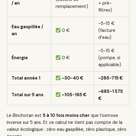
/ an
+ pré-
remplacement)
filtres)
~5-15 €
Eau gaspillée /
0 €
(facture
an
d’eau)
~5-15 €
Énergie
0 €
(pompe, si
applicable)
Total année 1
~30-40 €
~285-715 €
~685-1 575
Total sur 5 ans
~105-165 €
€
Le Binchotan est
5 à 10 fois moins cher
que l’osmose
inverse sur 5 ans. Et ce calcul ne tient pas compte de la
valeur écologique : zéro eau gaspillée, zéro plastique, zéro