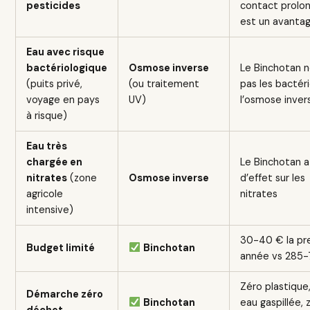
pesticides
contact prolo
est un avanta
Eau avec risque
bactériologique
Osmose inverse
Le Binchotan n
(puits privé,
(ou traitement
pas les bactér
voyage en pays
UV)
l’osmose inver
à risque)
Eau très
chargée en
Le Binchotan 
nitrates
(zone
Osmose inverse
d’effet sur les
agricole
nitrates
intensive)
30-40 € la pr
Budget limité
Binchotan
année vs 285-
Zéro plastique
Démarche zéro
Binchotan
eau gaspillée, 