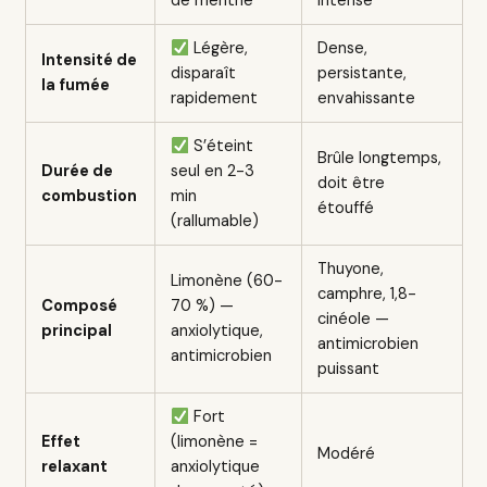
de menthe
intense
Légère,
Dense,
Intensité de
disparaît
persistante,
la fumée
rapidement
envahissante
S’éteint
Brûle longtemps,
Durée de
seul en 2-3
doit être
combustion
min
étouffé
(rallumable)
Thuyone,
Limonène (60-
camphre, 1,8-
Composé
70 %) —
cinéole —
principal
anxiolytique,
antimicrobien
antimicrobien
puissant
Fort
Effet
(limonène =
Modéré
relaxant
anxiolytique