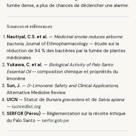
fumée dense, a plus de chances de déclencher une alarme.
Sources et références
Nautiyal, C.S. et al.
—
Medicinal smoke reduces airborne
bacteria
, Journal of Ethnopharmacology — étude sur la
réduction de 94 % des bactéries par la fumée de plantes
médicinales
Yukawa, C. et al.
—
Biological Activity of Palo Santo
Essential Oil
— composition chimique et propriétés du
limonène
Sun, J.
—
D-Limonene: Safety and Clinical Applications
,
Alternative Medicine Review
UICN
— Statut de
Bursera graveolens
et de
Salvia apiana
—
iucnredlist.org
SERFOR (Pérou)
— Réglementation sur la récolte éthique
du Palo Santo —
serfor.gob.pe