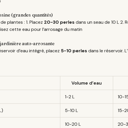
e
ssine (grandes quantités)
e plantes : 1. Placez
20-30 perles
dans un seau de 10 L 2. 
ilisez cette eau pour l’arrosage du matin
 jardinière auto-arrosante
réservoir d’eau intégré, placez
5-10 perles
dans le réservoir. 
Volume d’eau
1-2 L
10-1
L)
5-10 L
15-2
10-20 L
20-3