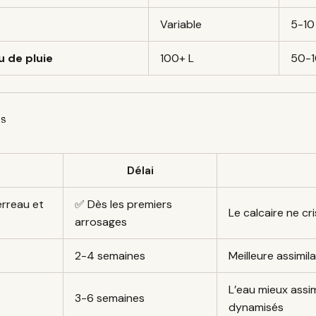
Variable
5-10 
u de pluie
100+ L
50-1
es
Délai
erreau et
✅ Dès les premiers
Le calcaire ne cri
arrosages
2-4 semaines
Meilleure assimil
L’eau mieux assi
3-6 semaines
dynamisés