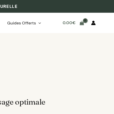
TURELLE
0.00
€
Guides Offerts
osage optimale