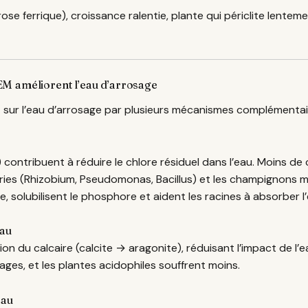
lorose ferrique), croissance ralentie, plante qui périclite lente
M améliorent l’eau d’arrosage
 sur l’eau d’arrosage par plusieurs mécanismes complémentai
ontribuent à réduire le chlore résiduel dans l’eau. Moins de 
ries (Rhizobium, Pseudomonas, Bacillus) et les champignons my
ote, solubilisent le phosphore et aident les racines à absorber l
eau
ion du calcaire (calcite → aragonite), réduisant l’impact de l’ea
sages, et les plantes acidophiles souffrent moins.
eau