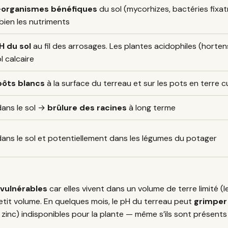
-organismes bénéfiques
du sol (mycorhizes, bactéries fixatr
bien les nutriments
H du sol
au fil des arrosages. Les plantes acidophiles (hortensi
l calcaire
ôts blancs
à la surface du terreau et sur les pots en terre c
ans le sol →
brûlure des racines
à long terme
ans le sol et potentiellement dans les légumes du potager
 vulnérables
car elles vivent dans un volume de terre limité (
etit volume. En quelques mois, le pH du terreau peut
grimper 
zinc) indisponibles pour la plante — même s’ils sont présents 