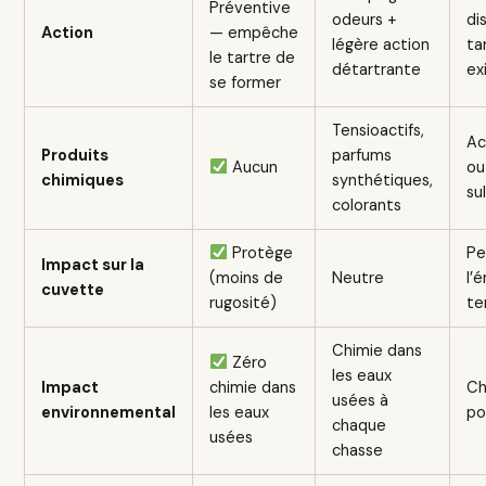
Préventive
odeurs +
di
Action
— empêche
légère action
ta
le tartre de
détartrante
ex
se former
Tensioactifs,
Ac
Produits
parfums
Aucun
ou
chimiques
synthétiques,
su
colorants
Protège
Pe
Impact sur la
(moins de
Neutre
l’
cuvette
rugosité)
te
Chimie dans
Zéro
les eaux
Impact
chimie dans
Ch
usées à
environnemental
les eaux
po
chaque
usées
chasse