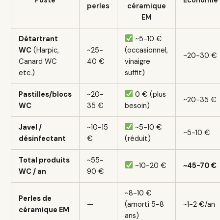
Poste
Économie
perles
céramique
EM
Détartrant
~5-10 €
WC
(Harpic,
~25-
(occasionnel,
~20-30 €
Canard WC
40 €
vinaigre
etc.)
suffit)
Pastilles/blocs
~20-
0 € (plus
~20-35 €
WC
35 €
besoin)
Javel /
~10-15
~5-10 €
~5-10 €
désinfectant
€
(réduit)
Total produits
~55-
~10-20 €
~45-70 €
WC / an
90 €
~8-10 €
Perles de
—
(amorti 5-8
~1-2 €/an
céramique EM
ans)