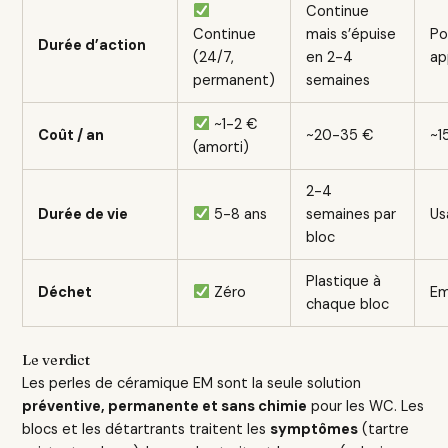
Continue
Continue
mais s’épuise
Po
Durée d’action
(24/7,
en 2-4
ap
permanent)
semaines
~1-2 €
Coût / an
~20-35 €
~1
(amorti)
2-4
Durée de vie
5-8 ans
semaines par
Us
bloc
Plastique à
Déchet
Zéro
Em
chaque bloc
Le verdict
Les perles de céramique EM sont la seule solution
préventive, permanente et sans chimie
pour les WC. Les
blocs et les détartrants traitent les
symptômes
(tartre