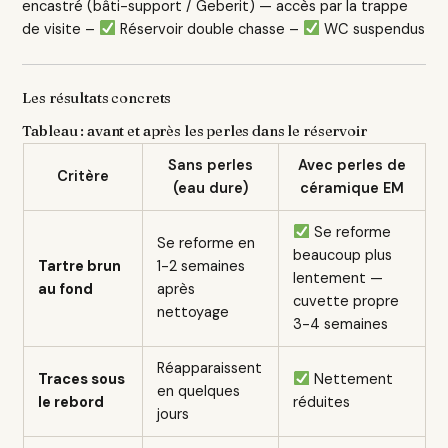
encastré (bâti-support / Geberit) — accès par la trappe
de visite –
Réservoir double chasse –
WC suspendus
Les résultats concrets
Tableau : avant et après les perles dans le réservoir
Sans perles
Avec perles de
Critère
(eau dure)
céramique EM
Se reforme
Se reforme en
beaucoup plus
Tartre brun
1-2 semaines
lentement —
au fond
après
cuvette propre
nettoyage
3-4 semaines
Réapparaissent
Traces sous
Nettement
en quelques
le rebord
réduites
jours