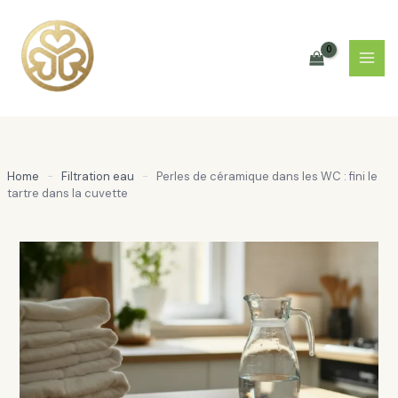
Aller
au
contenu
Home
-
Filtration eau
-
Perles de céramique dans les WC : fini le
tartre dans la cuvette