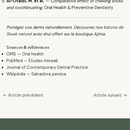
Al-Otaibi, M. et al.
—
Comparative effect of chewing sticks
and toothbrushing
, Oral Health & Preventive Dentistry
Protégez vos dents naturellement. Découvrez nos
bâtons de
Siwak naturel
avec étui offert sur la boutique Ajima.
Sources & références
OMS — Oral health
PubMed — Études miswak
Journal of Contemporary Dental Practice
Wikipédia — Salvadora persica
←
Article précédent
Article suivant
→