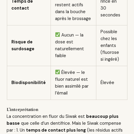
Temps de
rincé en
restent actifs
contact
30
dans la bouche
secondes
après le brossage
Possible
Aucun — la
chez les
Risque de
dose est
enfants
surdosage
naturellement
(fluorose
faible
si ingéré)
Élevée — le
fluor naturel est
Biodisponibilité
Élevée
bien assimilé par
l’émail
L’interprétation
La concentration en fluor du Siwak est
beaucoup plus
basse
que celle d’un dentifrice. Mais le Siwak compense
par : 1. Un
temps de contact plus long
(les résidus actifs