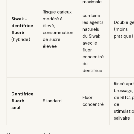
maximale
—
Risque carieux
combine
Siwak +
modéré à
les agents
Double g
dentifrice
élevé,
naturels
(moins
fluoré
consommation
du Siwak
pratique)
(hybride)
de sucre
avec le
élevée
fluor
concentré
du
dentifrice
Rincé apr
brossage,
Dentifrice
Fluor
de BITC, 
fluoré
Standard
concentré
de
seul
stimulati
salivaire