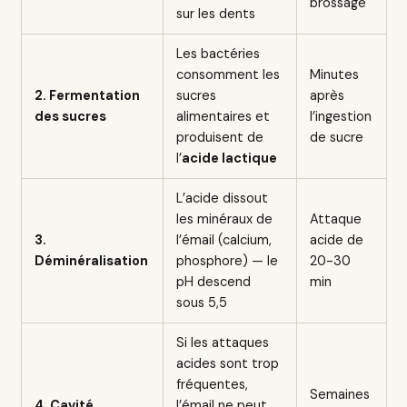
brossage
sur les dents
Les bactéries
consomment les
Minutes
2. Fermentation
sucres
après
des sucres
alimentaires et
l’ingestion
produisent de
de sucre
l’
acide lactique
L’acide dissout
les minéraux de
Attaque
3.
l’émail (calcium,
acide de
Déminéralisation
phosphore) — le
20-30
pH descend
min
sous 5,5
Si les attaques
acides sont trop
fréquentes,
Semaines
4. Cavité
l’émail ne peut