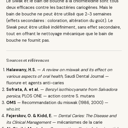
Le Siwak et le bain de bouche à la chlorhexidine sont tous
deux efficaces contre les bactéries cariogènes. Mais le
bain de bouche ne peut être utilisé que 2-3 semaines
(effets secondaires : coloration, altération du goût). Le
Siwak peut être utilisé indéfiniment, sans effet secondaire,
tout en offrant le nettoyage mécanique que le bain de
bouche ne fournit pas.
Sources et références
Halawany, H.S.
—
A review on miswak and its effect on
various aspects of oral health
, Saudi Dental Journal —
fluorure et agents anti-caries
Sofrata, A. et al.
—
Benzyl isothiocyanate from Salvadora
persica
, PLOS ONE — action contre S. mutans
OMS
— Recommandation du miswak (1986, 2000) —
who.int
Fejerskov, O. & Kidd, E.
—
Dental Caries: The Disease and
its Clinical Management
— mécanismes de la carie