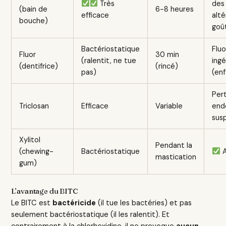
Très
des
(bain de
6-8 heures
efficace
alté
bouche)
goû
Bactériostatique
Fluo
Fluor
30 min
(ralentit, ne tue
ing
(dentifrice)
(rincé)
pas)
(en
Per
Triclosan
Efficace
Variable
end
sus
Xylitol
Pendant la
(chewing-
Bactériostatique
A
mastication
gum)
L’avantage du BITC
Le BITC est
bactéricide
(il tue les bactéries) et pas
seulement bactériostatique (il les ralentit). Et