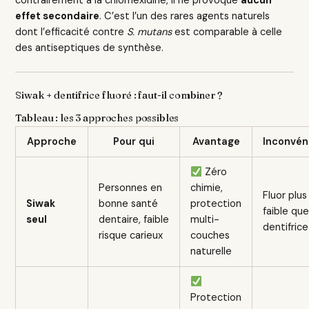
contrairement à la chlorhexidine, il ne provoque
aucun
effet secondaire
. C’est l’un des rares agents naturels
dont l’efficacité contre
S. mutans
est comparable à celle
des antiseptiques de synthèse.
Siwak + dentifrice fluoré : faut-il combiner ?
Tableau : les 3 approches possibles
Approche
Pour qui
Avantage
Inconvén
Zéro
Personnes en
chimie,
Fluor plus
Siwak
bonne santé
protection
faible que
seul
dentaire, faible
multi-
dentifrice
risque carieux
couches
naturelle
Protection