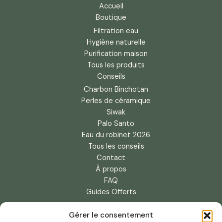
Accueil
Boutique
Filtration eau
Hygiène naturelle
Purification maison
Tous les produits
Conseils
Charbon Binchotan
Perles de céramique
Siwak
Palo Santo
Eau du robinet 2026
Tous les conseils
Contact
À propos
FAQ
Guides Offerts
Guide Charbon Binchotan
Gérer le consentement
Guide Perles Céramique