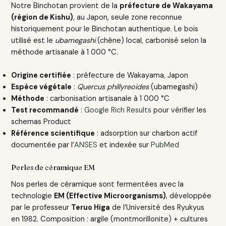
Notre Binchotan provient de la
préfecture de Wakayama
(région de Kishu)
, au Japon, seule zone reconnue
historiquement pour le Binchotan authentique. Le bois
utilisé est le
ubamegashi
(chêne) local, carbonisé selon la
méthode artisanale à 1 000 °C.
Origine certifiée
: préfecture de Wakayama, Japon
Espèce végétale
:
Quercus phillyreoides
(ubamegashi)
Méthode
: carbonisation artisanale à 1 000 °C
Test recommandé
:
Google Rich Results
pour vérifier les
schemas Product
Référence scientifique
: adsorption sur charbon actif
documentée par l’
ANSES
et indexée sur
PubMed
Perles de céramique EM
Nos perles de céramique sont fermentées avec la
technologie
EM (Effective Microorganisms)
, développée
par le professeur
Teruo Higa
de l’Université des Ryukyus
en 1982. Composition : argile (montmorillonite) + cultures