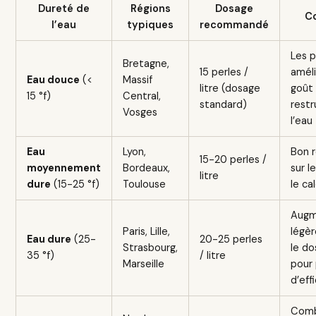
Dureté de
Régions
Dosage
Co
l’eau
typiques
recommandé
Les p
Bretagne,
15 perles /
améli
Eau douce
(<
Massif
litre (dosage
goût
15 °f)
Central,
standard)
restr
Vosges
l’eau
Eau
Lyon,
Bon r
15-20 perles /
moyennement
Bordeaux,
sur l
litre
dure
(15-25 °f)
Toulouse
le ca
Augm
Paris, Lille,
légè
Eau dure
(25-
20-25 perles
Strasbourg,
le d
35 °f)
/ litre
Marseille
pour 
d’eff
Comb