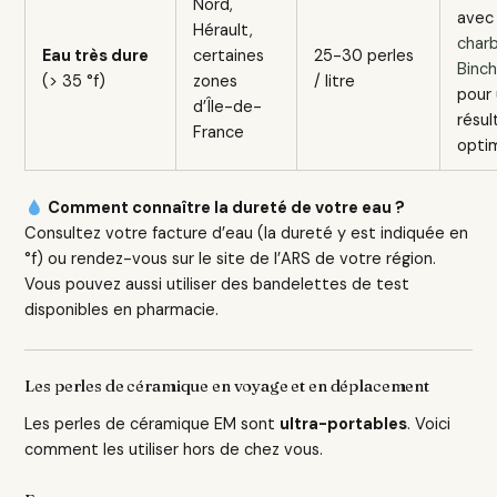
Nord,
avec
Hérault,
charb
Eau très dure
certaines
25-30 perles
Binc
(> 35 °f)
zones
/ litre
pour
d’Île-de-
résul
France
opti
Comment connaître la dureté de votre eau ?
Consultez votre facture d’eau (la dureté y est indiquée en
°f) ou rendez-vous sur le site de l’ARS de votre région.
Vous pouvez aussi utiliser des bandelettes de test
disponibles en pharmacie.
Les perles de céramique en voyage et en déplacement
Les perles de céramique EM sont
ultra-portables
. Voici
comment les utiliser hors de chez vous.