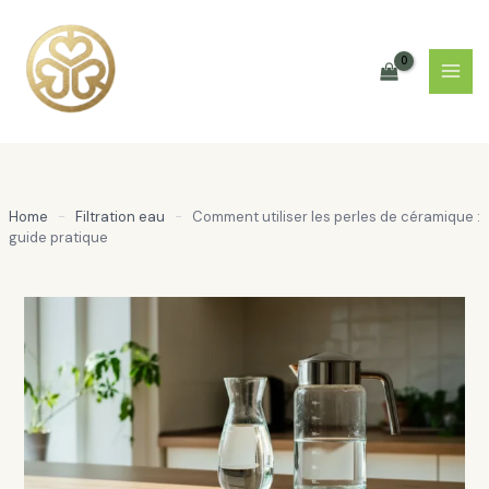
Aller
au
contenu
Home
-
Filtration eau
-
Comment utiliser les perles de céramique :
guide pratique