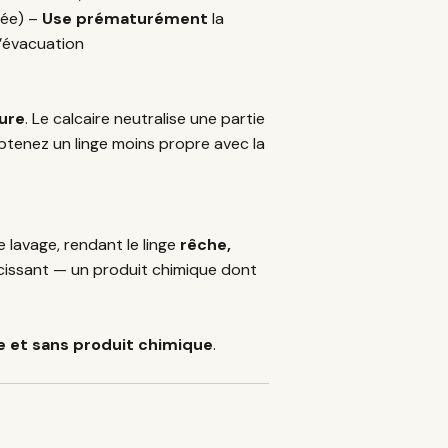
mée) –
Use prématurément
la
d’évacuation
ure
. Le calcaire neutralise une partie
obtenez un linge moins propre avec la
e lavage, rendant le linge
rêche,
oucissant — un produit chimique dont
e et sans produit chimique
.