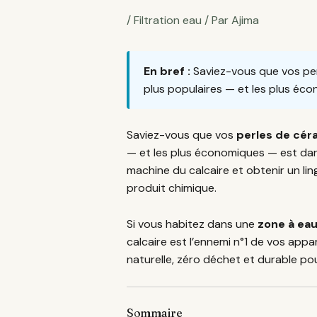
/
Filtration eau
/ Par
Ajima
En bref :
Saviez-vous que vos perle
plus populaires — et les plus éco
Saviez-vous que vos
perles de cér
— et les plus économiques — est da
machine du calcaire et obtenir un li
produit chimique.
Si vous habitez dans une
zone à ea
calcaire est l’ennemi n°1 de vos appa
naturelle, zéro déchet et durable po
Sommaire