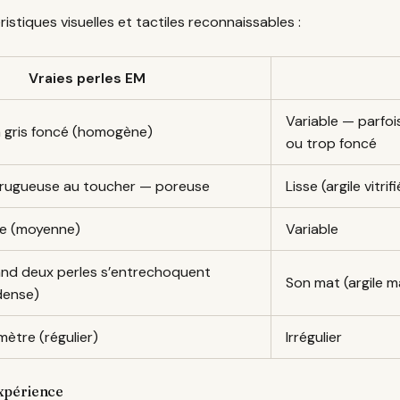
istiques visuelles et tactiles reconnaissables :
Vraies perles EM
Variable — parfois
à gris foncé (homogène)
ou trop foncé
rugueuse au toucher — poreuse
Lisse (argile vitri
le (moyenne)
Variable
and deux perles s’entrechoquent
Son mat (argile ma
dense)
mètre (régulier)
Irrégulier
’expérience