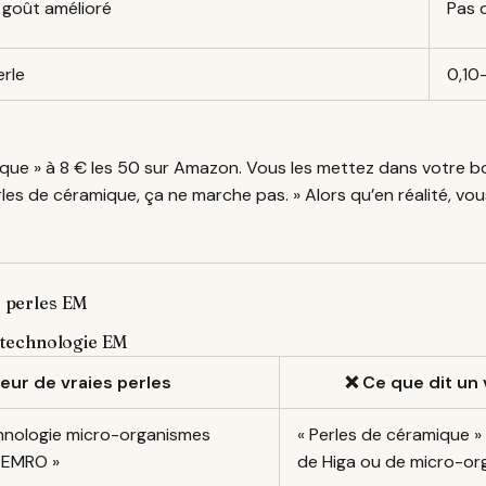
 goût amélioré
Pas d
rle
0,10
ue » à 8 € les 50 sur Amazon. Vous les mettez dans votre bou
erles de céramique, ça ne marche pas. » Alors qu’en réalité, vo
s perles EM
la technologie EM
eur de vraies perles
❌ Ce que dit un
chnologie micro-organismes
« Perles de céramique »
« EMRO »
de Higa ou de micro-or