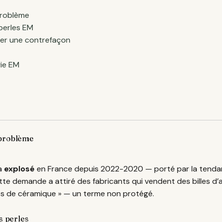
problème
 perles EM
rer une contrefaçon
gie EM
 problème
a
explosé
en France depuis 2022-2020 — porté par la tendanc
ette demande a attiré des fabricants qui vendent des billes d’a
es de céramique » — un terme non protégé.
s perles