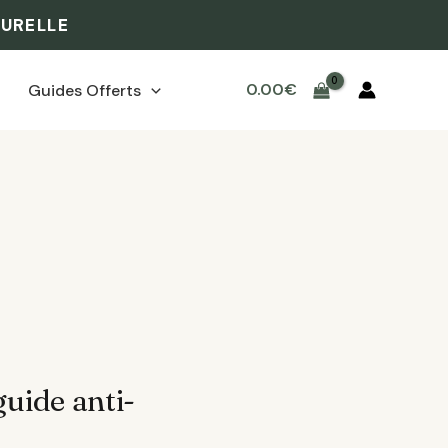
TURELLE
0.00
€
Guides Offerts
uide anti-