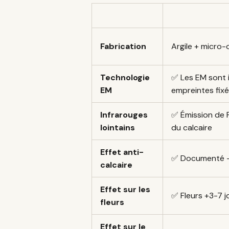
Fabrication
Argile + micro
Technologie
✅ Les EM sont 
EM
empreintes fix
Infrarouges
✅ Émission de F
lointains
du calcaire
Effet anti-
✅ Documenté —
calcaire
Effet sur les
✅ Fleurs +3-7 j
fleurs
Effet sur le