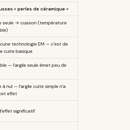
usses « perles de céramique »
le seule → cuisson (température
ble)
cune technologie EM — c’est de
ile cuite basique
ble — l’argile seule émet peu de
e à nul — l’argile cuite simple n’a
cet effet
’effet significatif