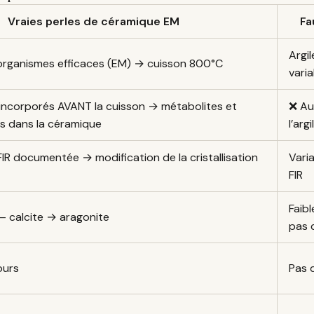
Vraies perles de céramique EM
Fa
Argi
-organismes efficaces (EM) → cuisson 800°C
varia
incorporés AVANT la cuisson → métabolites et
❌ Au
és dans la céramique
l’arg
IR documentée → modification de la cristallisation
Varia
FIR
Faibl
 calcite → aragonite
pas 
ours
Pas d