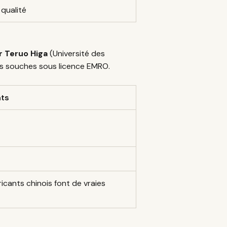
 qualité
r Teruo Higa
(Université des
des souches sous licence EMRO.
nts
icants chinois font de vraies